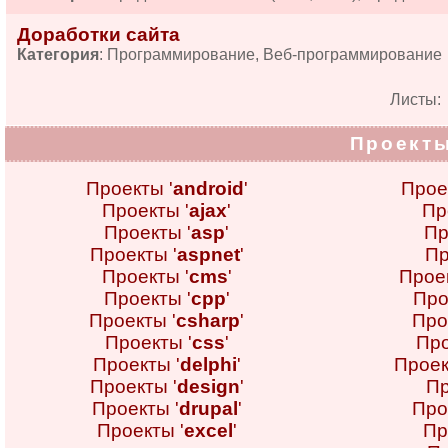
Доработки сайта
Категория
: Программирование, Веб-программирование
Листы
Проекты
Проекты '
android
'
Прое
Проекты '
ajax
'
Пр
Проекты '
asp
'
Пр
Проекты '
aspnet
'
Пр
Проекты '
cms
'
Проек
Проекты '
cpp
'
Про
Проекты '
csharp
'
Про
Проекты '
css
'
Про
Проекты '
delphi
'
Проек
Проекты '
design
'
Пр
Проекты '
drupal
'
Про
Проекты '
excel
'
Пр