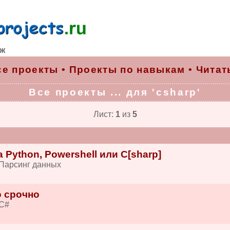
рж
се проекты
•
Проекты по навыкам
•
Читат
Все проекты ... для 'csharp'
Лист:
1
из
5
 Python, Powershell или C[sharp]
 Парсинг данных
o срочно
 C#