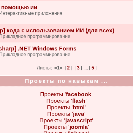
 с помощью ии
 Интерактивные приложения
p] кода с использованием ИИ (для всех)
 Прикладное программирование
sharp] .NET Windows Forms
 Прикладное программирование
Листы:
=1=
[
2
] [
3
]
...
[
5
]
Проекты по навыкам ...
Проекты '
facebook
'
Проекты '
flash
'
Проекты '
html
'
Проекты '
java
'
Проекты '
javascript
'
Проекты '
joomla
'