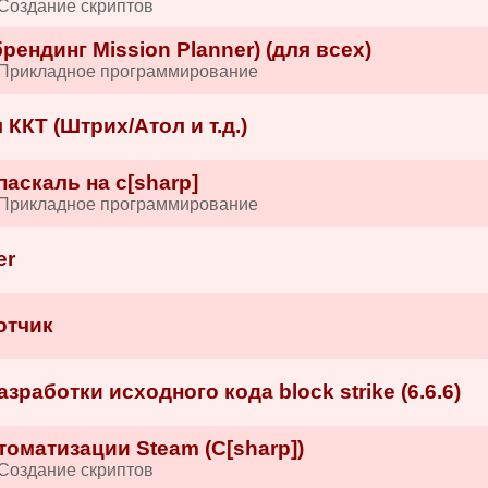
Создание скриптов
рендинг Mission Planner) (для всех)
 Прикладное программирование
ККТ (Штрих/Атол и т.д.)
аскаль на c[sharp]
 Прикладное программирование
er
отчик
работки исходного кода block strike (6.6.6)
оматизации Steam (C[sharp])
Создание скриптов