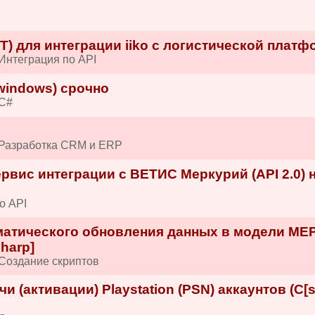
ET) для интеграции iiko с логистической плат
Интеграция по API
windows) срочно
 C#
 Разработка CRM и ERP
рвис интеграции с ВЕТИС Меркурий (API 2.0) 
о API
матического обновления данных в модели ME
sharp]
Создание скриптов
 (активации) Playstation (PSN) аккаунтов (C[s