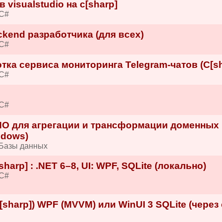
visualstudio на c[sharp]
 C#
kend разработчика (для всех)
 C#
ка сервиса мониторинга Telegram-чатов (C[sh
 C#
 C#
ПО для агрегации и трансформации доменных
ndows)
 Базы данных
arp] : .NET 6–8, UI: WPF, SQLite (локально)
 C#
sharp]) WPF (MVVM) или WinUI 3 SQLite (через