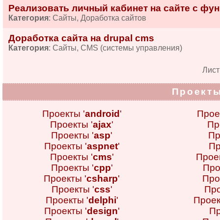
Реализовать личный кабинет на сайте с фу
Категория
: Сайты, Доработка сайтов
Доработка сайта на drupal cms
Категория
: Сайты, CMS (системы управления)
Лис
Проекты
Проекты '
android
'
Прое
Проекты '
ajax
'
Пр
Проекты '
asp
'
Пр
Проекты '
aspnet
'
Пр
Проекты '
cms
'
Проек
Проекты '
cpp
'
Про
Проекты '
csharp
'
Про
Проекты '
css
'
Про
Проекты '
delphi
'
Проек
Проекты '
design
'
Пр