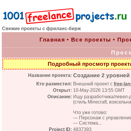
Свежие проекты с фриланс-бирж
Главная
•
Все проекты
•
Про
Прос
Подробный просмотр проек
Создание 2 уровней д
Название проекта:
Кто разместил:
Внешний проект с
free-lan
Открыт:
10-May-2026 13:55 GMT
Описание:
Ищу разработчика/левел-д
(стиль Minecraft, воксельн
Что уже готово:
— Персонаж с управлени
— Система...
Project ID:
4837393