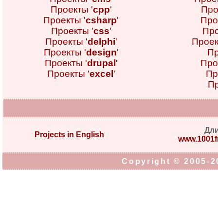
Проекты '
cpp
'
Про
Проекты '
csharp
'
Про
Проекты '
css
'
Про
Проекты '
delphi
'
Проек
Проекты '
design
'
Пр
Проекты '
drupal
'
Про
Проекты '
excel
'
Пр
Пр
Дл
Projects in English
www.1001fr
Copyright © 2005-