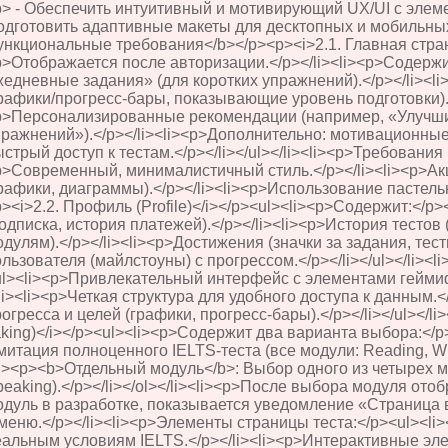
p> - Обеспечить интуитивный и мотивирующий UX/UI с элем
одготовить адаптивные макеты для десктопных и мобильных
нкциональные требования</b></p><p><i>2.1. Главная страни
p>Отображается после авторизации.</p></li><li><p>Содержи
жедневные задания» (для коротких упражнений).</p></li><l
рафики/прогресс-бары, показывающие уровень подготовки).<
p>Персонализированные рекомендации (например, «Улучши
ражнений»).</p></li><li><p>Дополнительно: мотивационные 
стрый доступ к тестам.</p></li></ul></li><li><p>Требования 
p>Современный, минималистичный стиль.</p></li><li><p>Ак
рафики, диаграммы).</p></li><li><p>Использование пастельных
><i>2.2. Профиль (Profile)</i></p><ul><li><p>Содержит:</p
одписка, история платежей).</p></li><li><p>История тестов 
дулям).</p></li><li><p>Достижения (значки за задания, тест
льзователя (майлстоуны) с прогрессом.</p></li></ul></li><l
ul><li><p>Привлекательный интерфейс с элементами геймиф
li><li><p>Четкая структура для удобного доступа к данным.<
огресса и целей (графики, прогресс-бары).</p></li></ul></li>
king)</i></p><ul><li><p>Содержит два варианта выбора:</p
итация полноценного IELTS-теста (все модули: Reading, Writi
i><p><b>Отдельный модуль</b>: Выбор одного из четырех мод
eaking).</p></li></ol></li><li><p>После выбора модуля ото
одуль в разработке, показывается уведомление «Страница в
 меню.</p></li><li><p>Элементы страницы теста:</p><ul><l
еальным условиям IELTS.</p></li><li><p>Интерактивные эле