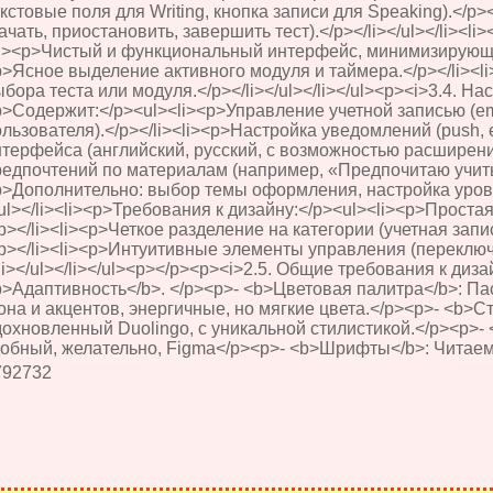
кстовые поля для Writing, кнопка записи для Speaking).</p>
ачать, приостановить, завершить тест).</p></li></ul></li><l
li><p>Чистый и функциональный интерфейс, минимизирующий
p>Ясное выделение активного модуля и таймера.</p></li><l
бора теста или модуля.</p></li></ul></li></ul><p><i>3.4. Нас
p>Содержит:</p><ul><li><p>Управление учетной записью (em
льзователя).</p></li><li><p>Настройка уведомлений (push, 
терфейса (английский, русский, с возможностью расширения
едпочтений по материалам (например, «Предпочитаю учить ч
p>Дополнительно: выбор темы оформления, настройка уровн
ul></li><li><p>Требования к дизайну:</p><ul><li><p>Проста
p></li><li><p>Четкое разделение на категории (учетная зап
/p></li><li><p>Интуитивные элементы управления (переклю
li></ul></li></ul><p></p><p><i>2.5. Общие требования к диза
b>Адаптивность</b>. </p><p>- <b>Цветовая палитра</b>: Па
она и акцентов, энергичные, но мягкие цвета.</p><p>- <b>
дохновленный Duolingo, с уникальной стилистикой.</p><p>
добный, желательно, Figma</p><p>- <b>Шрифты</b>: Читаем
792732