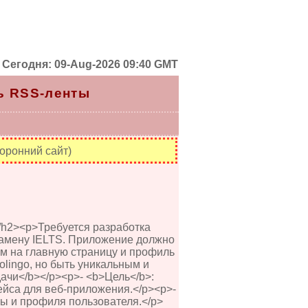
Сегодня: 09-Aug-2026 09:40 GMT
ь RSS-ленты
оронний сайт)
h2><p>Требуется разработка
замену IELTS. Приложение должно
м на главную страницу и профиль
lingo, но быть уникальным и
ачи</b></p><p>- <b>Цель</b>:
йса для веб-приложения.</p><p>-
цы и профиля пользователя.</p>