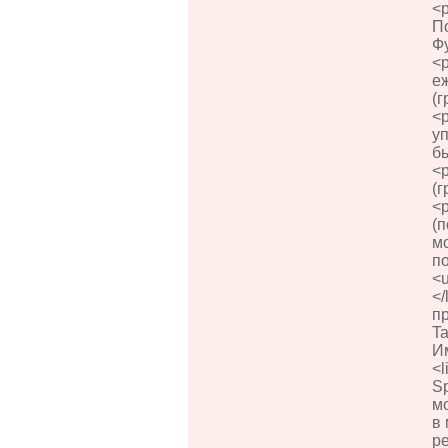
<
П
Фу
<
е
(г
<
уп
бы
<
(г
<p
(п
мо
по
<
</
пр
Ta
Им
<l
Sp
м
в
р