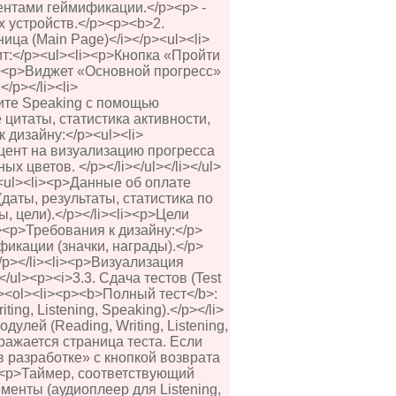
ентами геймификации.</p><p> -
 устройств.</p><p><b>2.
ца (Main Page)</i></p><ul><li>
т:</p><ul><li><p>Кнопка «Пройти
i><p>Виджет «Основной прогресс»
/p></li><li>
те Speaking с помощью
цитаты, статистика активности,
к дизайну:</p><ul><li>
цент на визуализацию прогресса
 цветов. </p></li></ul></li></ul>
><ul><li><p>Данные об оплате
(даты, результаты, статистика по
ы, цели).</p></li><li><p>Цели
i><p>Требования к дизайну:</p>
икации (значки, награды).</p>
/p></li><li><p>Визуализация
</ul><p><i>3.3. Сдача тестов (Test
><ol><li><p><b>Полный тест</b>:
ng, Listening, Speaking).</p></li>
улей (Reading, Writing, Listening,
бражается страница теста. Если
 разработке» с кнопкой возврата
i><p>Таймер, соответствующий
менты (аудиоплеер для Listening,