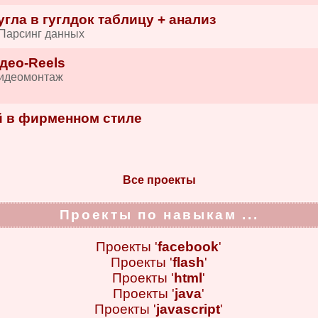
гла в гуглдок таблицу + анализ
 Парсинг данных
део-Reels
Видеомонтаж
 в фирменном стиле
и
Все проекты
Проекты по навыкам ...
Проекты '
facebook
'
Проекты '
flash
'
Проекты '
html
'
Проекты '
java
'
Проекты '
javascript
'