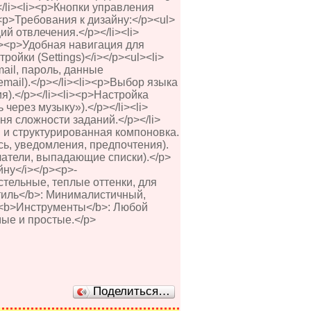
</li><li><p>Кнопки управления
i><p>Требования к дизайну:</p><ul>
 отвлечения.</p></li><li>
i><p>Удобная навигация для
тройки (Settings)</i></p><ul><li>
ail, пароль, данные
email).</p></li><li><p>Выбор языка
).</p></li><li><p>Настройка
ерез музыку»).</p></li><li>
я сложности заданий.</p></li>
я и структурированная компоновка.
ись, уведомления, предпочтения).
чатели, выпадающие списки).</p>
йну</i></p><p>-
стельные, теплые оттенки, для
Стиль</b>: Минималистичный,
- <b>Инструменты</b>: Любой
ые и простые.</p>
Поделиться…