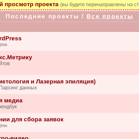
 просмотр проекта
(вы будете перенаправлены на ст
Последние проекты /
Все проекты
rdPress
юч»
кс.Метрику
йтов
етология и Лазерная эпиляция)
 Парсинг данных
я медиа
рендбук
нии для сбора заявок
юч»
тро-видео