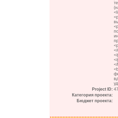
те
(н
<
<
вы
<
по
ин
пр
<
</
</
<
</
<
ф
в
у
Project ID:
4
Категория проекта:
Бюджет проекта: