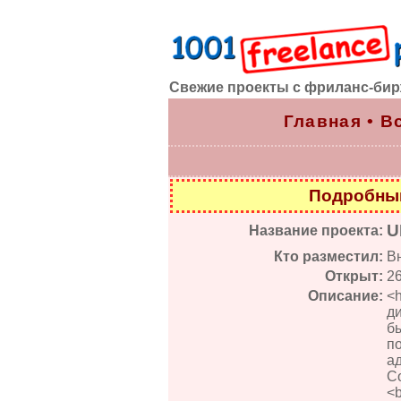
Свежие проекты с фриланс-би
Главная
•
В
Подробный
U
Название проекта:
Кто разместил:
В
Открыт:
2
Описание:
<
д
б
п
а
С
<