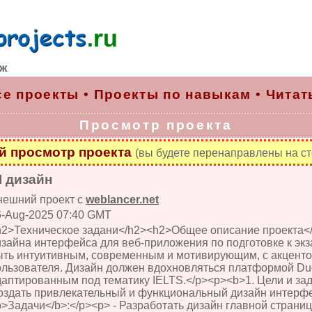
рж
се проекты
•
Проекты по навыкам
•
Читат
Просмотр проекта
 просмотр проекта
(вы будете перенаправлены на ст
I дизайн
нешний проект с
weblancer.net
6-Aug-2025 07:40 GMT
h2>Техническое задани</h2><h2>Общее описание проекта</
изайна интерфейса для веб-приложения по подготовке к эк
ыть интуитивным, современным и мотивирующим, с акценто
ользователя. Дизайн должен вдохновляться платформой Duo
даптированным под тематику IELTS.</p><p><b>1. Цели и зад
оздать привлекательный и функциональный дизайн интерфе
b>Задачи</b>:</p><p> - Разработать дизайн главной страни